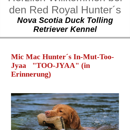
den Red Royal Hunter´s
Nova Scotia Duck Tolling
Retriever Kennel
Mic Mac Hunter´s In-Mut-Too-
Jyaa "TOO-JYAA" (in
Erinnerung)