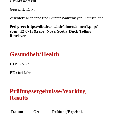
Größe:
42,5 cm
Gewicht:
15 kg
Züchter:
Marianne und Günter Walkemeyer, Deutschland
Pedigree: https://db.drc.de/adr/ahnen/ahnen1.php?
zbnr=12-0717&race=Nova-Scotia-Duck-Tolling-
Retriever
Gesundheit/Health
HD:
A2/A2
ED:
frei l/frei
Prüfungsergebnisse/Working
Results
Datum
Ort
Prüfung/Ergebnis