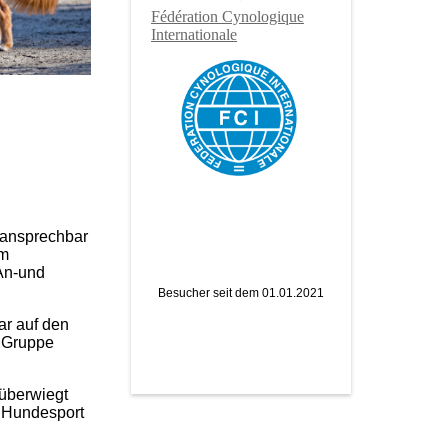
Fé
dération Cynologique
Internationale
 ansprechbar
im
An-und
Besucher seit dem 01.01.2021
ar auf den
n Gruppe
 überwiegt
m Hundesport