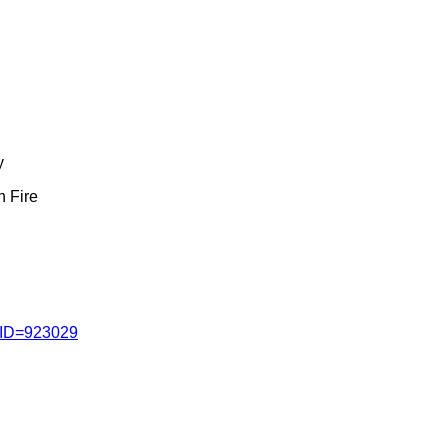
y
h Fire
?ID=923029