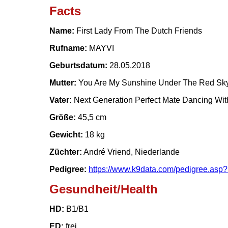
Facts
Name:
First Lady From The Dutch Friends
Rufname:
MAYVI
Geburtsdatum:
28.05.2018
Mutter:
You Are My Sunshine Under The Red Sk
Vater:
Next Generation Perfect Mate Dancing Wit
Größe:
45,5 cm
Gewicht:
18 kg
Züchter:
André Vriend, Niederlande
Pedigree:
https://www.k9data.com/pedigree.asp
Gesundheit/Health
HD:
B1/B1
ED:
frei