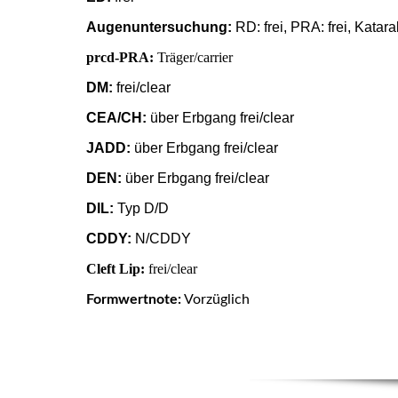
Augenuntersuchung:
RD: frei, PRA: frei, Katara
prcd-PRA:
Träger/carrier
DM:
frei/clear
CEA/CH:
über Erbgang frei/clear
JADD:
über Erbgang frei/clear
DEN:
über Erbgang frei/clear
DIL:
Typ D/D
CDDY:
N/CDDY
Cleft Lip:
frei/clear
Formwertnote:
Vorzüglich