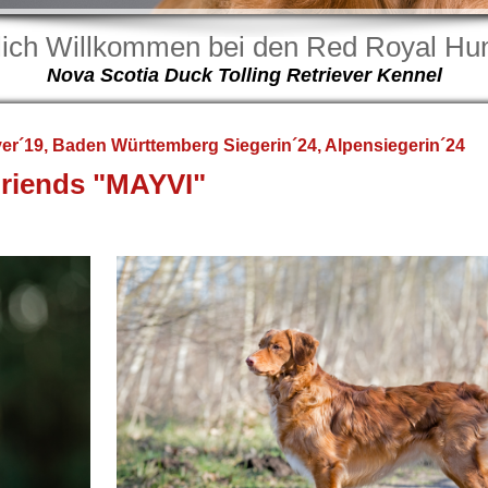
lich Willkommen bei den Red Royal Hun
Nova Scotia Duck Tolling Retriever Kennel
er´19, Baden Württemberg Siegerin´24, Alpensiegerin´24
Friends "MAYVI"