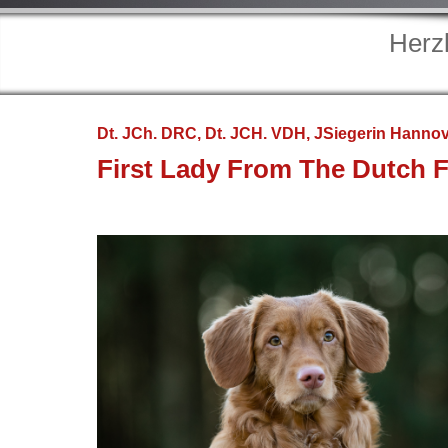
Herz
Dt. JCh. DRC, Dt. JCH. VDH, JSiegerin Hannov
First Lady From The Dutch 